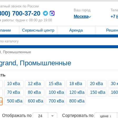
атный звонок по России
Ваш город
Тел
800) 700-37-20
Москва
+7 
 работы: будни с 08:00 до 19:00
мпании
Сервисный центр
Аренда
Решен
nd, Промышленные
egrand, Промышленные
ть
10 кВа
12 кВа
15 кВа
18 кВа
20 кВа
30 
70 кВа
80 кВа
100 кВа
120 кВа
150 кВа
160
500 кВа
600 кВа
700 кВа
800 кВа
Ва
Отображать по
Сортировать по
24
цене ↓