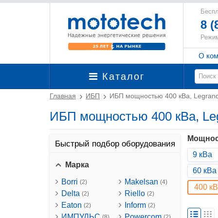
Беспл
8 (
Режим
О ко
Каталог
Главная
ИБП
ИБП мощностью 400 кВа, Legra
ИБП мощностью 400 кВа, L
Мощнос
Быстрый подбор оборудования
9 кВа
Марка
60 кВа
Borri
Makelsan
(2)
(4)
400 к
Delta
Riello
(2)
(2)
Eaton
Inform
(2)
(2)
ИМПУЛЬС
Powercom
(8)
(2)