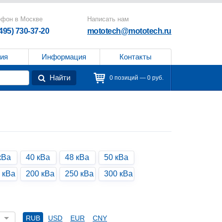
ефон в Москве
Написать нам
(495) 730-37-20
mototech@mototech.ru
ия
Информация
Контакты
Найти
0 позиций — 0 руб.
кВа
40 кВа
48 кВа
50 кВа
 кВа
200 кВа
250 кВа
300 кВа
RUB
USD
EUR
CNY