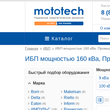
Беспл
8 (
Режим
О ко
Каталог
Главная
ИБП
ИБП мощностью 160 кВа, Промы
ИБП мощностью 160 кВа, П
Мощно
Быстрый подбор оборудования
9 кВа
Марка
100 к
Borri
Makelsan
(4)
(4)
Delta
Riello
(4)
(6)
Eaton
Inform
(4)
(4)
ИМПУЛЬС
Powercom
(19)
(1)