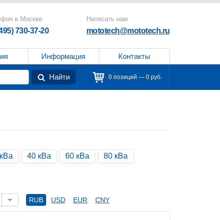
ефон в Москве
Написать нам
(495) 730-37-20
mototech@mototech.ru
ия
Информация
Контакты
Найти
0 позиций — 0 руб.
 кВа
40 кВа
60 кВа
80 кВа
RUB
USD
EUR
CNY