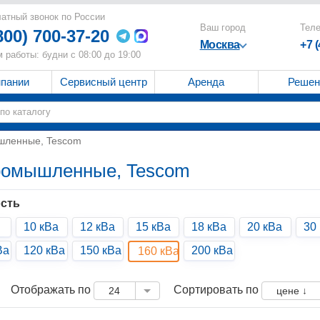
атный звонок по России
Ваш город
Тел
800) 700-37-20
Москва
+7 
 работы: будни с 08:00 до 19:00
мпании
Сервисный центр
Аренда
Решен
шленные, Tescom
ромышленные, Tescom
сть
10 кВа
12 кВа
15 кВа
18 кВа
20 кВа
30
Ва
120 кВа
150 кВа
200 кВа
160 кВа
Отображать по
Сортировать по
24
цене ↓