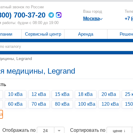
атный звонок по России
Ваш город
Тел
800) 700-37-20
Москва
+7 
 работы: будни с 08:00 до 19:00
мпании
Сервисный центр
Аренда
Решен
дицины, Legrand
я медицины, Legrand
ть
10 кВа
12 кВа
15 кВа
18 кВа
20 кВа
25 
60 кВа
70 кВа
80 кВа
100 кВа
120 кВа
150
Ва
Отображать по
Сортировать по
24
цене ↓