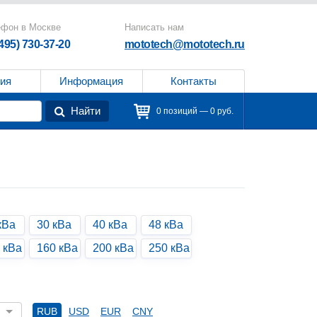
ефон в Москве
Написать нам
(495) 730-37-20
mototech@mototech.ru
ия
Информация
Контакты
Найти
0 позиций — 0 руб.
кВа
30 кВа
40 кВа
48 кВа
 кВа
160 кВа
200 кВа
250 кВа
RUB
USD
EUR
CNY