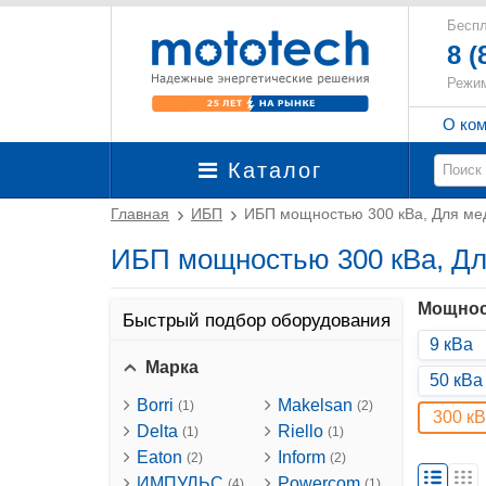
Беспл
8 (
Режим
О ко
Каталог
Главная
ИБП
ИБП мощностью 300 кВа, Для ме
ИБП мощностью 300 кВа, Дл
Мощнос
Быстрый подбор оборудования
9 кВа
Марка
50 кВа
Borri
Makelsan
(1)
(2)
300 к
Delta
Riello
(1)
(1)
Eaton
Inform
(2)
(2)
ИМПУЛЬС
Powercom
(4)
(1)