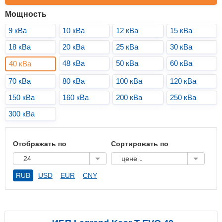
Мощность
9 кВа
10 кВа
12 кВа
15 кВа
18 кВа
20 кВа
25 кВа
30 кВа
48 кВа
50 кВа
60 кВа
40 кВа
70 кВа
80 кВа
100 кВа
120 кВа
150 кВа
160 кВа
200 кВа
250 кВа
300 кВа
Отображать по
Сортировать по
24
цене ↓
RUB
USD
EUR
CNY