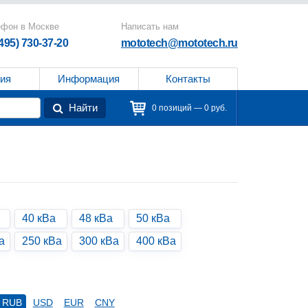
ефон в Москве
Написать нам
(495) 730-37-20
mototech@mototech.ru
ия
Информация
Контакты
Найти
0 позиций — 0 руб.
40 кВа
48 кВа
50 кВа
а
250 кВа
300 кВа
400 кВа
RUB
USD
EUR
CNY