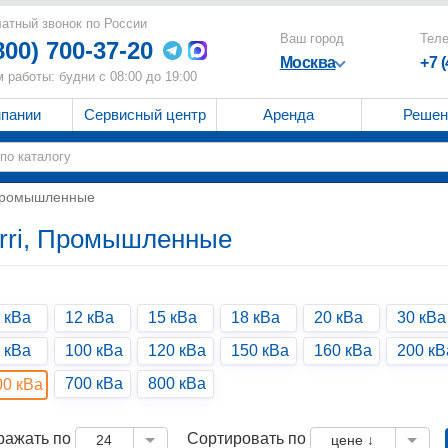
атный звонок по России
Ваш город
Тел
800) 700-37-20
Москва
+7 
 работы: будни с 08:00 до 19:00
мпании
Сервисный центр
Аренда
Решен
 Промышленные
rri, Промышленные
 кВа
12 кВа
15 кВа
18 кВа
20 кВа
30 кВа
 кВа
100 кВа
120 кВа
150 кВа
160 кВа
200 кВ
700 кВа
800 кВа
00 кВа
ражать по
Сортировать по
24
цене ↓