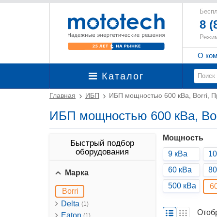
Беспл
8 (
Режим
О ко
Каталог
Главная
ИБП
ИБП мощностью 600 кВа, Borri,
ИБП мощностью 600 кВа, Bo
Мощность
Быстрый подбор
оборудования
9 кВа
10
60 кВа
80
Марка
500 кВа
6
Borri
Delta
(1)
Отоб
Eaton
(1)