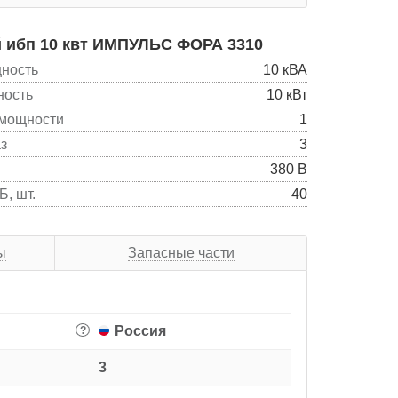
 ибп 10 квт ИМПУЛЬС ФОРА 3310
ность
10 кВА
ность
10 кВт
мощности
1
з
3
380 В
, шт.
40
ы
Запасные части
Россия
?
3