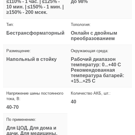
≤110% - 1 час. | ≤125% -
до 98%
10 мин. | ≤150% - 1 мин. |
≥150% - 200 мсек.
Тип:
Топология:
Бестрансформаторный
Онлайн с двойным
преобразованием
Размещение:
Окружающая среда:
Напольный в стойку
Рабочий диапазон
температур: 0...+40 С
Рекомендованная
температура батарей:
+15...+25 С
Напряжение шины постоянного
Количество АКБ, шт.:
тока, В:
40
40-70
По применению:
Для ЦОД, Для дома и
дачи, Для медицины,