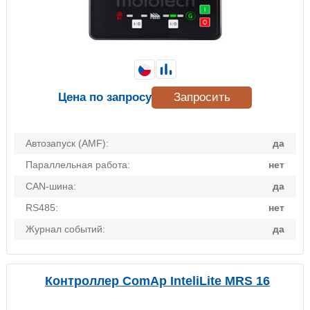
Цена по запросу
Запросить
Автозапуск (AMF):
да
Параллельная работа:
нет
CAN-шина:
да
RS485:
нет
Журнал событий:
да
Контроллер ComAp InteliLite MRS 16