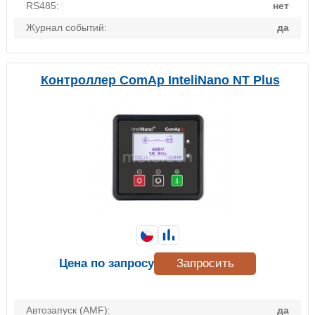
RS485:
нет
Журнал событий:
да
Контроллер ComAp InteliNano NT Plus
Цена по запросу
Запросить
Автозапуск (AMF):
да