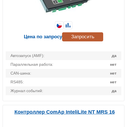
Цена по запросу
Запросить
Автозапуск (AMF):
да
Параллельная работа:
нет
CAN-шина:
нет
RS485:
нет
Журнал событий:
да
Контроллер ComAp InteliLite NT MRS 16