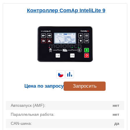
Контроллер ComAp InteliLite 9
Цена по запросу
Запросить
Автозапуск (AMF):
нет
Параллельная работа:
нет
CAN-шина:
да