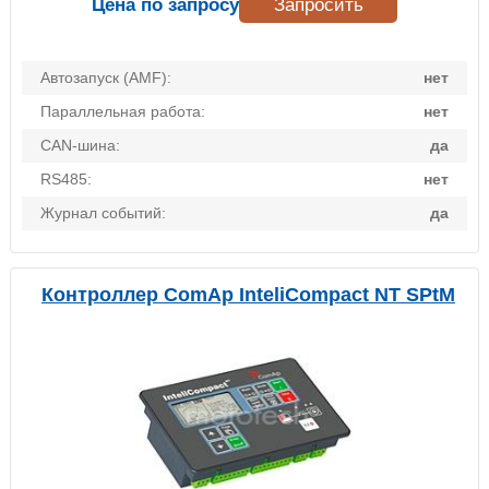
Цена по запросу
Запросить
Автозапуск (AMF):
нет
Параллельная работа:
нет
CAN-шина:
да
RS485:
нет
Журнал событий:
да
Контроллер ComAp InteliCompact NT SPtM