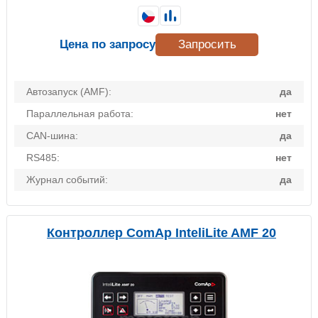
Цена по запросу
Запросить
Автозапуск (AMF):
да
Параллельная работа:
нет
CAN-шина:
да
RS485:
нет
Журнал событий:
да
Контроллер ComAp InteliLite AMF 20