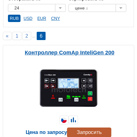
24
цене ↓
RUB
USD
EUR
CNY
«
1
2
6
…
Контроллер ComAp InteliGen 200
Цена по запросу
Запросить