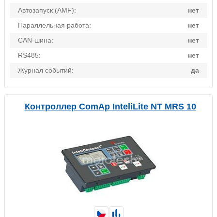
Автозапуск (AMF):
нет
Параллельная работа:
нет
CAN-шина:
нет
RS485:
нет
Журнал событий:
да
Контроллер ComAp InteliLite NT MRS 10