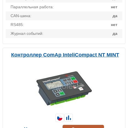
Параллельная работа:
нет
CAN-шина:
да
RS485:
нет
Журнал событий:
да
Контроллер ComAp InteliCompact NT MINT