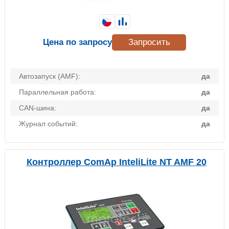
Цена по запросу
Запросить
Автозапуск (AMF):
да
Параллельная работа:
да
CAN-шина:
да
Журнал событий:
да
Контроллер ComAp InteliLite NT AMF 20