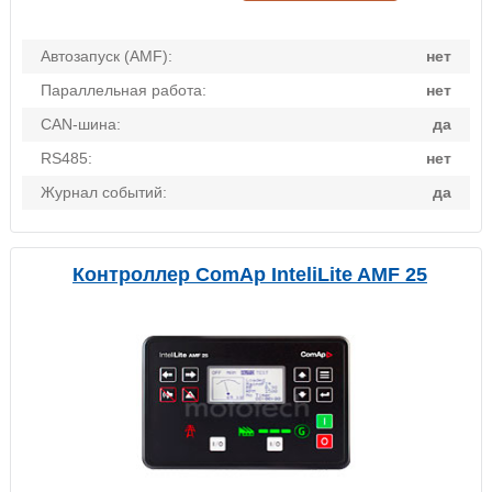
Автозапуск (AMF):
нет
Параллельная работа:
нет
CAN-шина:
да
RS485:
нет
Журнал событий:
да
Контроллер ComAp InteliLite AMF 25