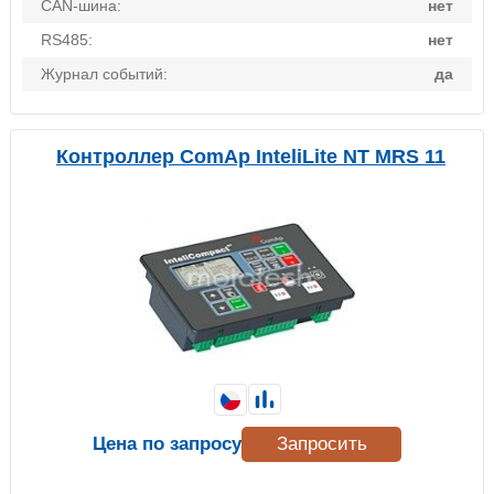
CAN-шина:
нет
RS485:
нет
Журнал событий:
да
Контроллер ComAp InteliLite NT MRS 11
Цена по запросу
Запросить