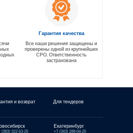
Гарантия качества
сячи
Все наши решения защищены и
ьных
проверены одной из крупнейших
ходных
СРО. Ответственность
застрахована
антия и возврат
Для тендеров
овосибирск
Екатеринбург
 (383) 322-53-20
+7 (343) 288-04-20