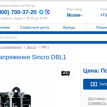
атный звонок по России
Ваш город
Тел
800) 700-37-20
Москва
+7 
 работы: будни с 08:00 до 19:00
мпании
Сервисный центр
Аренда
Решен
ы напряжения
Sincro
DBL1
апряжения Sincro DBL1
Цена:
По
Зап
Доставка:
стоимость