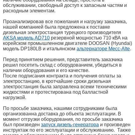
обслуживании, свободный доступ к запасным частям и
расходным элементам.
Проанализировав все пожелания и нагрузку заказчика,
нашей компанией была предложена к поставке
дизельная электростанция турецкого производителя
AKSA модель AD710
резервной мощностью 710 кВА на
корейском промышленном двигателе DOOSAN (Hyundai)
модель DP180LB и итальянском
альтернаторе Mecc-Alte
.
Перед принятием решения, представитель заказчика
решил посетить склад с оборудованием, убедиться в
наличии оборудования и его качестве.
После подписания контракта и получения оплаты за
электростанцию, в кротчайшие сроки дизельная
электростанция была заправлена всеми техническими
жидкостями и протестирована под балластной
нагрузкой.
По просьбе заказчика, нашими сотрудниками была
организованна доставка до объекта эксплуатации. В
момент отгрузки оборудования, по просьбе заказчика
был произведен
запуск дизель-генератора
и произведен
инструктаж по его эксплуатации и обслуживанию. Также