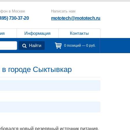
ефон в Москве
Написать нам
(495) 730-37-20
mototech@mototech.ru
ия
Информация
Контакты
Найти
0 позиций — 0 руб.
 в городе Сыктывкар
ебовался новый резервный источник питания.