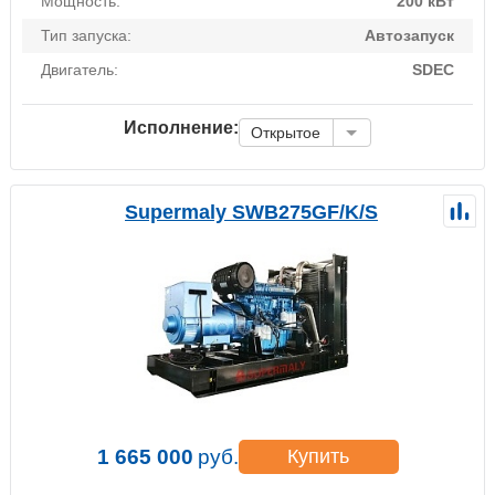
Мощность:
200 кВт
Тип запуска:
Автозапуск
Двигатель:
SDEC
Исполнение:
Открытое
Supermaly SWB275GF/K/S
1 665 000
руб.
Купить