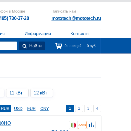
ефон в Москве
Написать нам
(495) 730-37-20
mototech@mototech.ru
ия
Информация
Контакты
Найти
0 позиций — 0 руб.
11 кВт
12 кВт
1
2
3
4
RUB
USD
EUR
CNY
000HO
220В