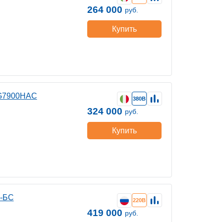
264 000
руб.
Купить
 G7900HAC
380В
324 000
руб.
Купить
Х-БС
220В
419 000
руб.