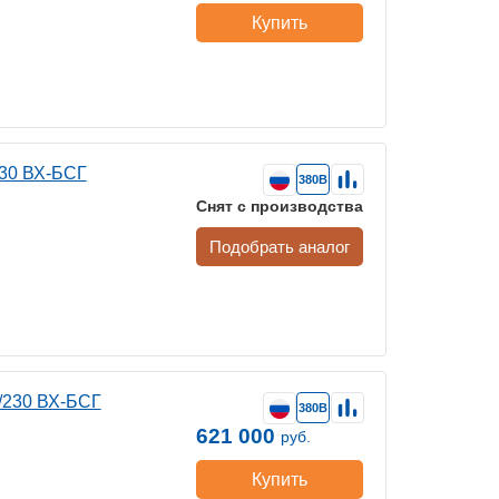
Купить
230 ВХ-БСГ
380В
Снят с производства
Подобрать аналог
/230 ВХ-БСГ
380В
621 000
руб.
Купить