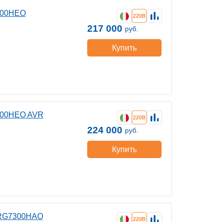
300HEO
220В
217 000
руб.
Купить
300HEO AVR
220В
224 000
руб.
Купить
 RG7300HAO
220В