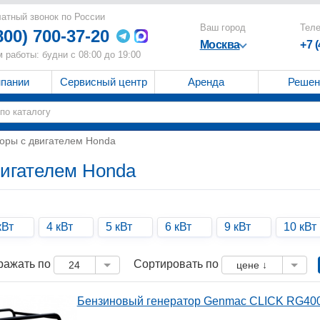
атный звонок по России
Ваш город
Тел
800) 700-37-20
Москва
+7 
 работы: будни с 08:00 до 19:00
мпании
Сервисный центр
Аренда
Решен
оры с двигателем Honda
вигателем Honda
кВт
4 кВт
5 кВт
6 кВт
9 кВт
10 кВт
ражать по
Сортировать по
24
цене ↓
Бензиновый генератор Genmac CLICK RG4