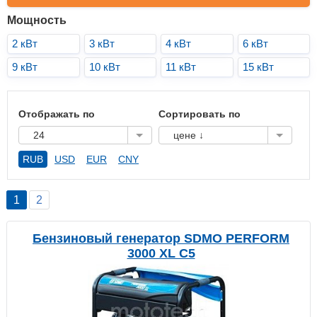
Мощность
2 кВт
3 кВт
4 кВт
6 кВт
9 кВт
10 кВт
11 кВт
15 кВт
Отображать по
Сортировать по
24
цене ↓
RUB
USD
EUR
CNY
1
2
Бензиновый генератор SDMO PERFORM
3000 XL C5