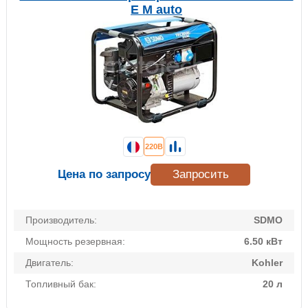
E M auto
220В
Цена по запросу
Запросить
Производитель:
SDMO
Мощность резервная:
6.50 кВт
Двигатель:
Kohler
Топливный бак:
20 л