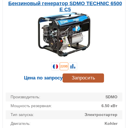
Бензиновый генератор SDMO TECHNIC 6500
E C5
220В
Цена по запросу
Запросить
Производитель:
SDMO
Мощность резервная:
6.50 кВт
Тип запуска:
Электростартер
Двигатель:
Kohler