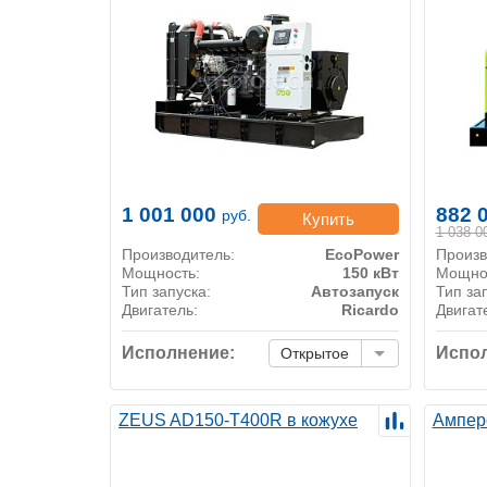
1 001 000
882 
руб.
Купить
1 038 0
Производитель:
EcoPower
Произв
Мощность:
150 кВт
Мощно
Тип запуска:
Автозапуск
Тип за
Двигатель:
Ricardo
Двигат
Исполнение:
Испол
Открытое
ZEUS AD150-T400R в кожухе
Ампер