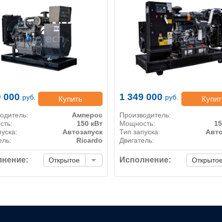
0 000
1 349 000
руб.
руб.
Купить
Купит
одитель:
Амперос
Производитель:
сть:
150 кВт
Мощность:
15
пуска:
Автозапуск
Тип запуска:
Авто
ель:
Ricardo
Двигатель:
нение:
Исполнение:
Открытое
Открыто