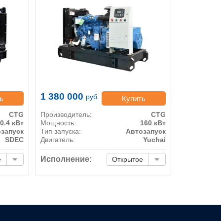
1 380 000
руб.
ь
Купить
CTG
Производитель:
CTG
0.4 кВт
Мощность:
160 кВт
запуск
Тип запуска:
Автозапуск
SDEC
Двигатель:
Yuchai
Исполнение:
е
Открытое