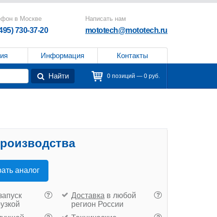
ефон в Москве
Написать нам
(495) 730-37-20
mototech@mototech.ru
ия
Информация
Контакты
Найти
0 позиций — 0 руб.
производства
ать аналог
запуск
Доставка
в любой
?
?
рузкой
регион России