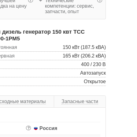
учшей
Технические
?
?
дка на цену
компетенции: сервис,
запчасти, опыт
дизель генератор 150 квт ТСС
00-1РМ5
тоянная
150 кВт (187.5 кВА)
ервная
165 кВт (206.2 кВА)
400 / 230 В
Автозапуск
Открытое
сходные материалы
Запасные части
Россия
?