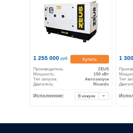
1 255 000
1 30
руб.
Купить
Производитель:
ZEUS
Произв
Мощность:
150 кВт
Мощно
Тип запуска:
Автозапуск
Тип за
Двигатель:
Ricardo
Двигат
Исполнение:
Испол
В кожухе