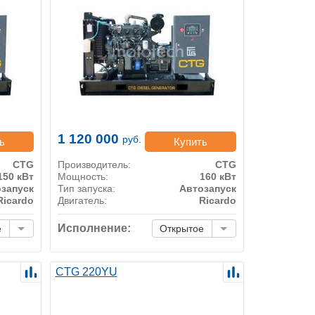
1 120 000
руб.
ь
Купить
CTG
Производитель:
CTG
150 кВт
Мощность:
160 кВт
запуск
Тип запуска:
Автозапуск
Ricardo
Двигатель:
Ricardo
Исполнение:
е
Открытое
CTG 220YU