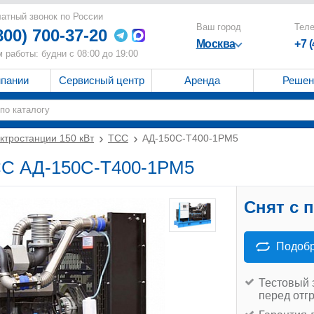
атный звонок по России
Ваш город
Тел
800) 700-37-20
Москва
+7 
 работы: будни с 08:00 до 19:00
мпании
Сервисный центр
Аренда
Решен
ктростанции 150 кВт
ТСС
АД-150С-Т400-1РМ5
ТСС АД-150С-Т400-1РМ5
Снят с 
Подобр
Тестовый 
перед отг