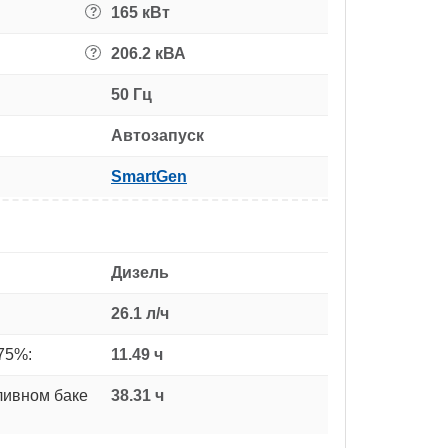
165 кВт
?
206.2 кВА
?
50 Гц
Автозапуск
SmartGen
Дизель
26.1 л/ч
75%:
11.49 ч
ливном баке
38.31 ч