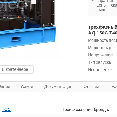
Гарантия
л
цены + ски
выше
Трехфазный 
АД-150С-Т4
Мощность пос
Мощность рез
Напряжение
Тип запуска
В контейнере
Исполнение
Опции
Услуги
Документация
Отзывы
Ра
ТСС
Происхождение бренда: