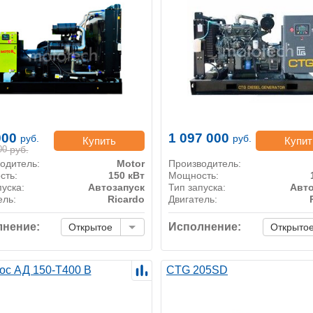
000
1 097 000
руб.
руб.
Купить
Купит
00
руб.
одитель:
Motor
Производитель:
сть:
150 кВт
Мощность:
пуска:
Автозапуск
Тип запуска:
Авто
ель:
Ricardo
Двигатель:
нение:
Исполнение:
Открытое
Открыто
ос АД 150-Т400 B
CTG 205SD