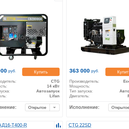
000
363 000
руб.
руб.
Купить
Купит
одитель:
CTG
Производитель:
Ec
сть:
14 кВт
Мощность:
пуска:
Автозапуск
Тип запуска:
Авто
ель:
Lifan
Двигатель:
нение:
Исполнение:
Открытое
Открыто
 АД16-Т400-R
CTG 22SD