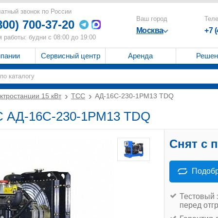
атный звонок по России
Ваш город
Тел
800) 700-37-20
Москва
+7 
 работы: будни с 08:00 до 19:00
мпании
Сервисный центр
Аренда
Решен
ктростанции 15 кВт
ТСС
АД-16С-230-1РМ13 TDQ
СС АД-16С-230-1РМ13 TDQ
Снят с 
Подобр
Тестовый 
перед отг