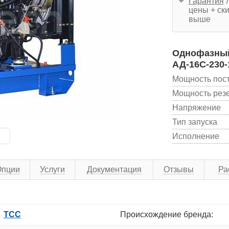
Гарантия
л
цены + ски
выше
Однофазный 
АД-16С-230
Мощность пос
Мощность рез
Напряжение
Тип запуска
Исполнение
Опции
Услуги
Документация
Отзывы
Ра
ТСС
Происхождение бренда: