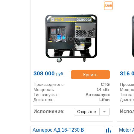
220В
308 000
316 
руб.
Купить
Производитель:
CTG
Произв
Мощность:
14 кВт
Мощно
Тип запуска:
Автозапуск
Тип за
Двигатель:
Lifan
Двигат
Исполнение:
Испол
Открытое
Амперос АД 16-Т230 B
Motor