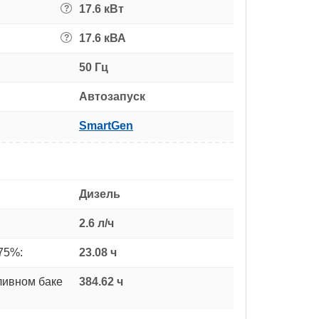
17.6 кВт
?
17.6 кВА
?
50 Гц
Автозапуск
SmartGen
Дизель
2.6 л/ч
75%:
23.08 ч
ливном баке
384.62 ч