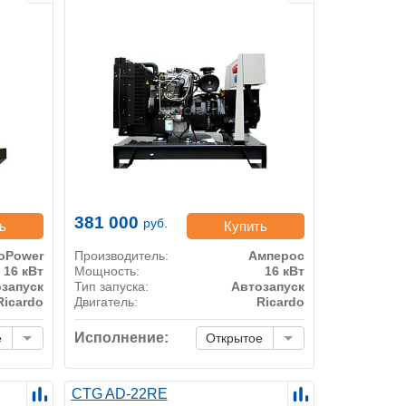
381 000
руб.
ь
Купить
oPower
Производитель:
Амперос
16 кВт
Мощность:
16 кВт
запуск
Тип запуска:
Автозапуск
Ricardo
Двигатель:
Ricardo
Исполнение:
е
Открытое
CTG AD-22RE