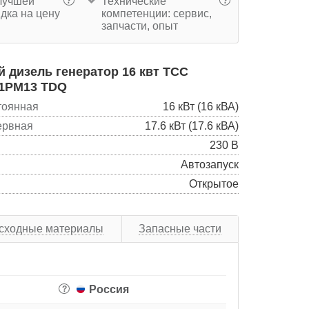
учшей
Технические
?
?
дка на цену
компетенции: сервис,
запчасти, опыт
дизель генератор 16 квт ТСС
-1РМ13 TDQ
тоянная
16 кВт (16 кВА)
ервная
17.6 кВт (17.6 кВА)
230 В
Автозапуск
Открытое
сходные материалы
Запасные части
Россия
?