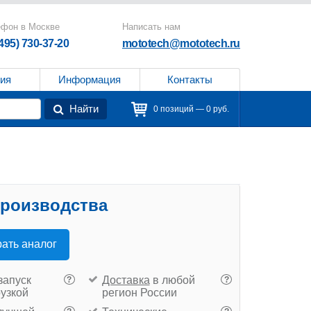
ефон в Москве
Написать нам
(495) 730-37-20
mototech@mototech.ru
ия
Информация
Контакты
Найти
0 позиций — 0 руб.
производства
ать аналог
запуск
Доставка
в любой
?
?
рузкой
регион России