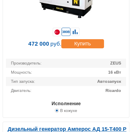
380В
472 000
руб.
Купить
Производитель:
ZEUS
Мощность:
16 кВт
Тип запуска:
Автозапуск
Двигатель:
Ricardo
Исполнение
В кожухе
Дизельный генератор Амперос АД 15-Т400 P