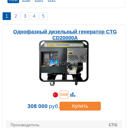
1
2
3
4
5
Однофазный дизельный генератор CTG
CD20000A
220В
308 000
руб.
Купить
Производитель:
CTG