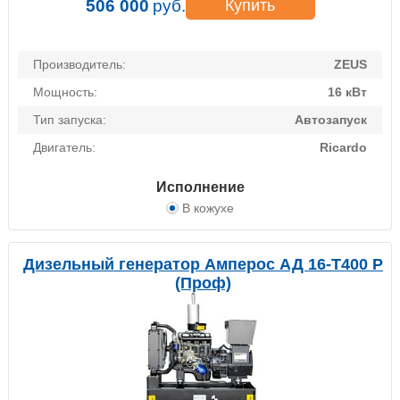
506 000
руб.
Купить
Производитель:
ZEUS
Мощность:
16 кВт
Тип запуска:
Автозапуск
Двигатель:
Ricardo
Исполнение
В кожухе
Дизельный генератор Амперос АД 16-Т400 P
(Проф)