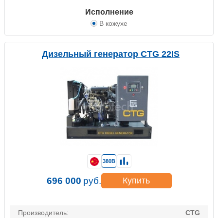
Исполнение
В кожухе
Дизельный генератор CTG 22IS
380В
696 000
руб.
Купить
Производитель:
CTG