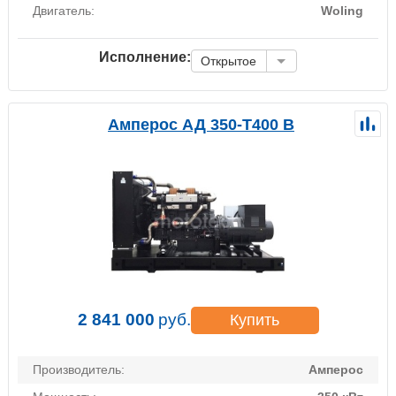
Двигатель:
Woling
Исполнение:
Открытое
Амперос АД 350-Т400 B
2 841 000
руб.
Купить
Производитель:
Амперос