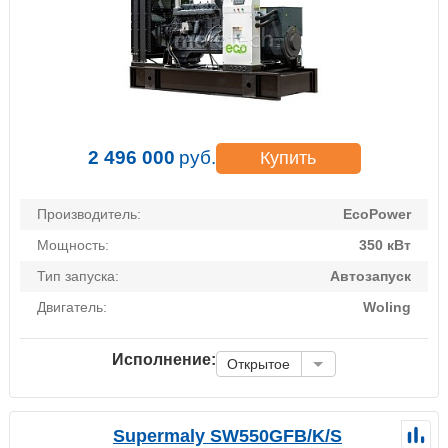
2 496 000
руб.
Купить
Производитель:
EcoPower
Мощность:
350 кВт
Тип запуска:
Автозапуск
Двигатель:
Woling
Исполнение:
Открытое
Supermaly SW550GFB/K/S