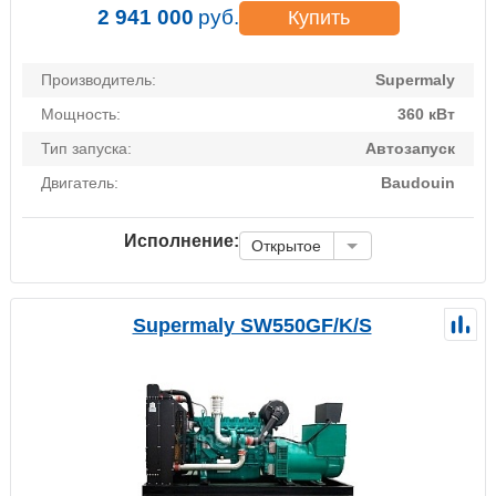
2 941 000
руб.
Купить
Производитель:
Supermaly
Мощность:
360 кВт
Тип запуска:
Автозапуск
Двигатель:
Baudouin
Исполнение:
Открытое
Supermaly SW550GF/K/S