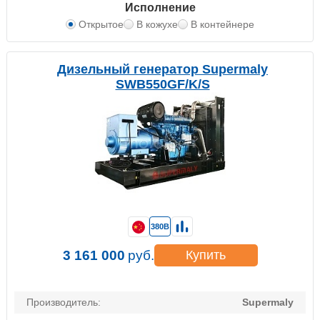
Исполнение
Открытое
В кожухе
В контейнере
Дизельный генератор Supermaly
SWB550GF/K/S
380В
3 161 000
руб.
Купить
Производитель:
Supermaly