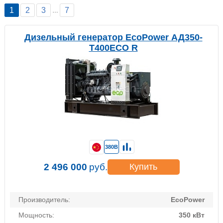
1
2
3
7
…
Дизельный генератор EcoPower АД350-
T400ECO R
380В
2 496 000
руб.
Купить
Производитель:
EcoPower
Мощность:
350 кВт