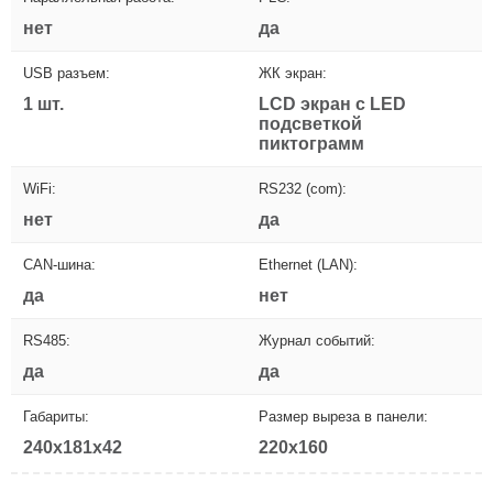
нет
да
USB разъем:
ЖК экран:
1 шт.
LCD экран с LED
подсветкой
пиктограмм
WiFi:
RS232 (com):
нет
да
CAN-шина:
Ethernet (LAN):
да
нет
RS485:
Журнал событий:
да
да
Габариты:
Размер выреза в панели:
240x181x42
220x160