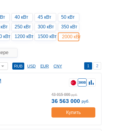
кВт
40 кВт
45 кВт
50 кВт
 кВт
250 кВт
300 кВт
350 кВт
0 кВт
1200 кВт
1500 кВт
2000 кВт
нере
1
2
RUB
USD
EUR
CNY
M
380В
43 015 000
руб.
36 563 000
руб.
Купить