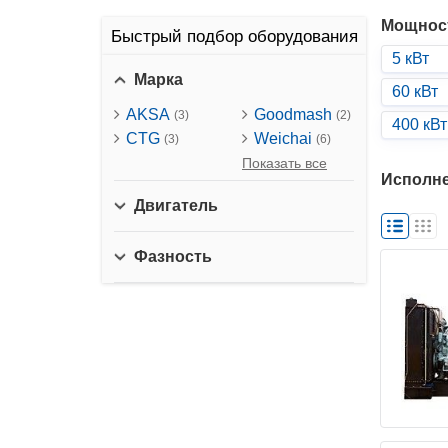
Мощнос
Быстрый подбор оборудования
5 кВт
Марка
60 кВт
AKSA
Goodmash
(3)
(2)
400 кВт
CTG
Weichai
(3)
(6)
Показать все
Исполн
Двигатель
Фазность