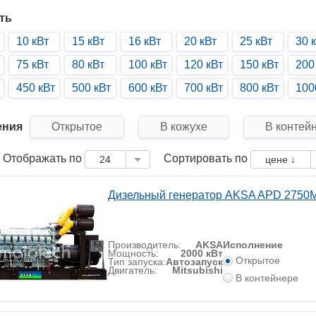
ть
10 кВт
15 кВт
16 кВт
20 кВт
25 кВт
30 
75 кВт
80 кВт
100 кВт
120 кВт
150 кВт
200
450 кВт
500 кВт
600 кВт
700 кВт
800 кВт
100
ения
Открытое
В кожухе
В контей
Отображать по
Сортировать по
24
цене ↓
Дизельный генератор AKSA APD 2750
Производитель:
AKSA
Исполнение
Мощность:
2000 кВт
Открытое
Тип запуска:
Автозапуск
Двигатель:
Mitsubishi
В контейнере