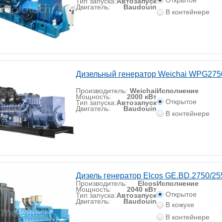
Открытое
Тип запуска:
Автозапуск
Двигатель:
Baudouin
В контейнере
Дизельный генератор Weichai WPG27
Производитель:
Weichai
Исполнение
Мощность:
2000 кВт
Открытое
Тип запуска:
Автозапуск
Двигатель:
Baudouin
В контейнере
Дизель генератор Elcos GE.BD.2750/25
Производитель:
Elcos
Исполнение
Мощность:
2040 кВт
Открытое
Тип запуска:
Автозапуск
Двигатель:
Baudouin
В кожухе
В контейнере