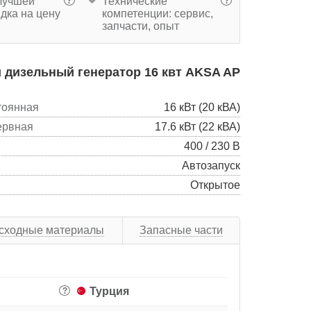
учшей
Технические
?
?
дка на цену
компетенции: сервис,
запчасти, опыт
 дизельный генератор 16 квт AKSA AP
тоянная
16 кВт (20 кВА)
ервная
17.6 кВт (22 кВА)
400 / 230 В
Автозапуск
Открытое
сходные материалы
Запасные части
Турция
?