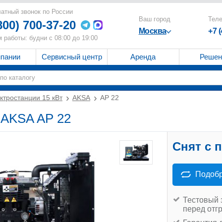
атный звонок по России
Ваш город
Тел
800) 700-37-20
Москва
+7 
 работы: будни с 08:00 до 19:00
мпании
Сервисный центр
Аренда
Решен
ктростанции 15 кВт
AKSA
AP 22
 AKSA AP 22
Снят с 
Подобр
Тестовый 
перед отг