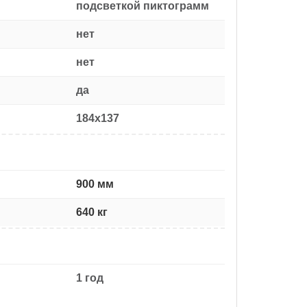
подсветкой пиктограмм
нет
нет
да
184x137
900 мм
640 кг
1 год