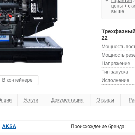
Гарантия
л
цены + ски
выше
Трехфазный
22
Мощность пос
Мощность рез
Напряжение
Тип запуска
В контейнере
Исполнение
Опции
Услуги
Документация
Отзывы
Ра
AKSA
Происхождение бренда: