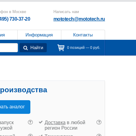
ефон в Москве
Написать нам
(495) 730-37-20
mototech@mototech.ru
ия
Информация
Контакты
Найти
0 позиций — 0 руб.
производства
ать аналог
запуск
Доставка
в любой
?
?
рузкой
регион России