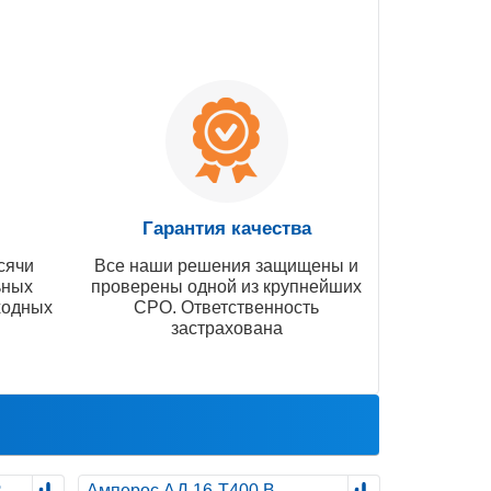
Гарантия качества
сячи
Все наши решения защищены и
ьных
проверены одной из крупнейших
ходных
СРО. Ответственность
застрахована
R
Амперос АД 16-Т400 B