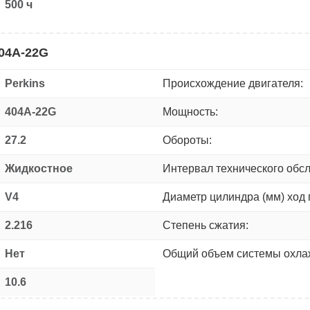
500 ч
404A-22G
Perkins
Происхождение двигателя:
404A-22G
Мощность:
27.2
Обороты:
Жидкостное
Интервал технического обс
V4
Диаметр цилиндра (мм) ход 
2.216
Степень сжатия:
Нет
Общий объем системы охлаж
10.6