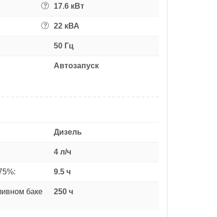
17.6 кВт
?
22 кВА
?
50 Гц
Автозапуск
Дизель
4 л/ч
75%:
9.5 ч
ливном баке
250 ч