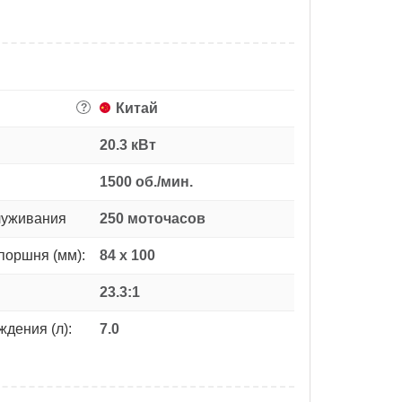
Китай
?
20.3 кВт
1500 об./мин.
луживания
250 моточасов
поршня (мм):
84 x 100
23.3:1
дения (л):
7.0