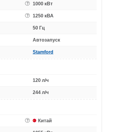
1000 кВт
?
1250 кВА
?
50 Гц
Автозапуск
Stamford
120 л/ч
244 л/ч
Китай
?