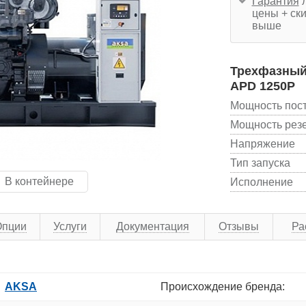
Гарантия
л
цены + ски
выше
Трехфазный
APD 1250P
Мощность пос
Мощность рез
Напряжение
Тип запуска
В контейнере
Исполнение
Опции
Услуги
Документация
Отзывы
Ра
AKSA
Происхождение бренда: