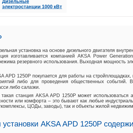
Дизельные
электростанции 1000 кВт
P
ельная установка на основе дизельного двигателя внутр
ция изготавливается компанией AKSA Power Generation
я режима резервного использования. Выходная мощность эл
SA APD 1250P покупается для работы на стройплощадках, 
иятий либо для проведения общественных событий. В
сси либо салазки.
я такая станция AKSA APD 1250P может использоваться аб
ности или комфорта – это бывают как любые индустриал
ткомплексы, ЦОДы, заводы), так и объекты жилой недвижим
 установки AKSA APD 1250P содержи