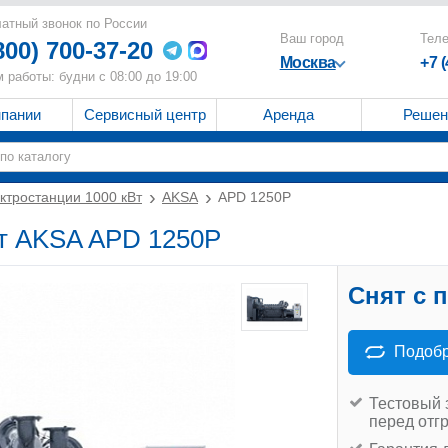
атный звонок по России
Ваш город
Тел
800) 700-37-20
Москва
+7 
 работы: будни с 08:00 до 19:00
мпании
Сервисный центр
Аренда
Решен
ктростанции 1000 кВт
AKSA
APD 1250P
Вт AKSA APD 1250P
Снят с 
Подобр
Тестовый 
перед отг