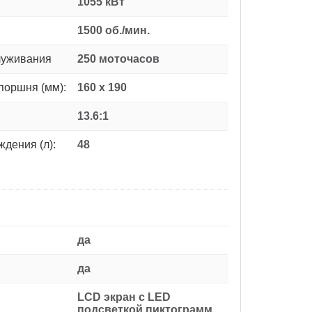
1055 кВт
1500 об./мин.
луживания
250 моточасов
поршня (мм):
160 x 190
13.6:1
дения (л):
48
да
да
LCD экран с LED
подсветкой пиктограмм