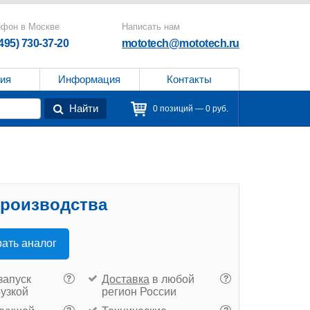
ефон в Москве
Написать нам
(495) 730-37-20
mototech@mototech.ru
ия
Информация
Контакты
Найти
0 позиций — 0 руб.
производства
ать аналог
запуск
Доставка
в любой
?
?
рузкой
регион России