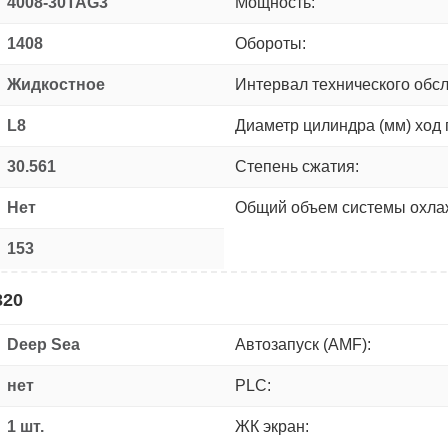
4008-30TAG3
Мощность:
1408
Обороты:
Жидкостное
Интервал технического обс
L8
Диаметр цилиндра (мм) ход 
30.561
Степень сжатия:
Нет
Общий объем системы охлаж
153
320
Deep Sea
Автозапуск (AMF):
нет
PLC:
1 шт.
ЖК экран: