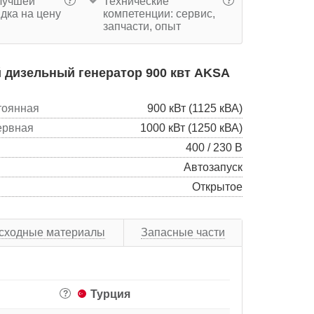
учшей
Технические
?
?
дка на цену
компетенции: сервис,
запчасти, опыт
 дизельный генератор 900 квт AKSA
тоянная
900 кВт (1125 кВА)
ервная
1000 кВт (1250 кВА)
400 / 230 В
Автозапуск
Открытое
сходные материалы
Запасные части
Турция
?