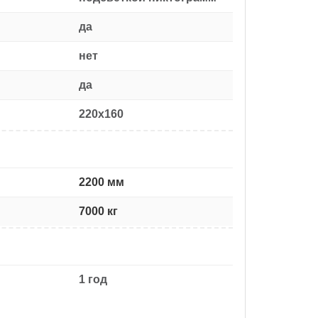
да
нет
да
220x160
2200 мм
7000 кг
1 год