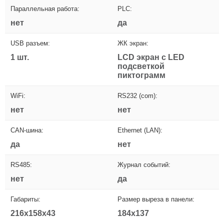
Параллельная работа:
PLC:
нет
да
USB разъем:
ЖК экран:
1 шт.
LCD экран с LED
подсветкой
пиктограмм
WiFi:
RS232 (com):
нет
нет
CAN-шина:
Ethernet (LAN):
да
нет
RS485:
Журнал событий:
нет
да
Габариты:
Размер выреза в панели:
216x158x43
184x137