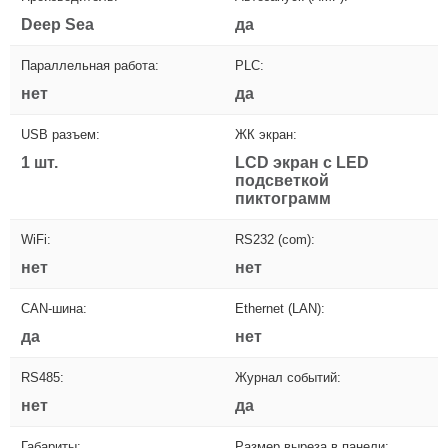
Deep Sea
да
Параллельная работа:
PLC:
нет
да
USB разъем:
ЖК экран:
1 шт.
LCD экран с LED
подсветкой
пиктограмм
WiFi:
RS232 (com):
нет
нет
CAN-шина:
Ethernet (LAN):
да
нет
RS485:
Журнал событий:
нет
да
Габариты:
Размер выреза в панели: