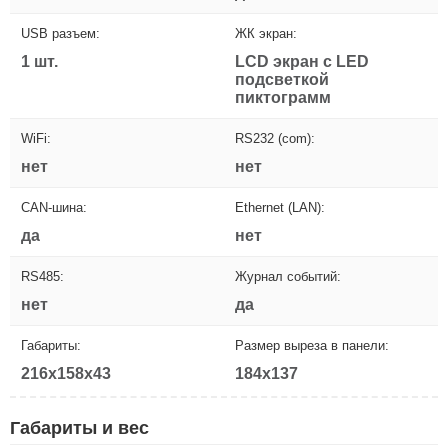
USB разъем:
ЖК экран:
1 шт.
LCD экран с LED
подсветкой
пиктограмм
WiFi:
RS232 (com):
нет
нет
CAN-шина:
Ethernet (LAN):
да
нет
RS485:
Журнал событий:
нет
да
Габариты:
Размер выреза в панели:
216x158x43
184x137
Габариты и вес