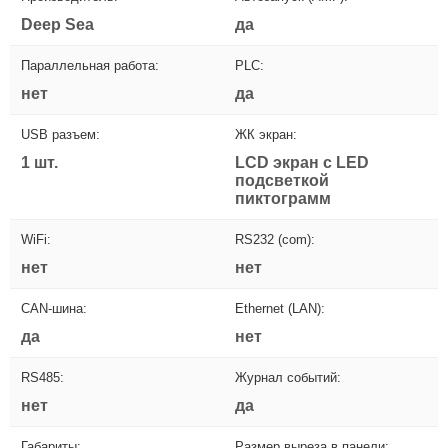
Deep Sea
да
Параллельная работа:
PLC:
нет
да
USB разъем:
ЖК экран:
1 шт.
LCD экран с LED
подсветкой
пиктограмм
WiFi:
RS232 (com):
нет
нет
CAN-шина:
Ethernet (LAN):
да
нет
RS485:
Журнал событий:
нет
да
Габариты:
Размер выреза в панели: