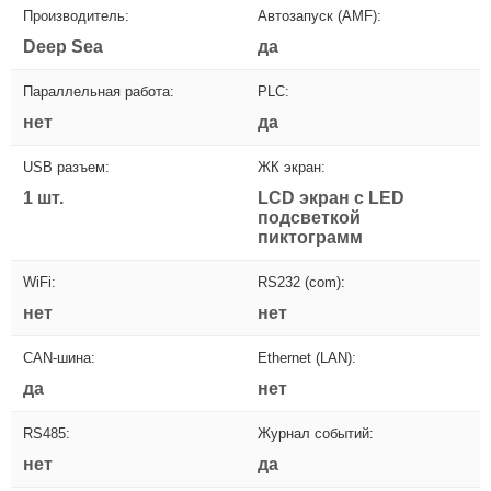
Производитель:
Автозапуск (AMF):
Deep Sea
да
Параллельная работа:
PLC:
нет
да
USB разъем:
ЖК экран:
1 шт.
LCD экран с LED
подсветкой
пиктограмм
WiFi:
RS232 (com):
нет
нет
CAN-шина:
Ethernet (LAN):
да
нет
RS485:
Журнал событий:
нет
да