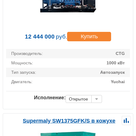
12 444 000
руб.
Купить
Производитель:
CTG
Мощность:
1000 кВт
Тип запуска:
Автозапуск
Двигатель:
Yuchai
Исполнение:
Открытое
Supermaly SW1375GFK/S в кожухе