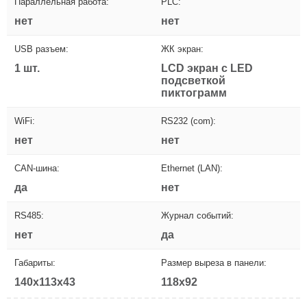
Параллельная работа:
PLC:
нет
нет
USB разъем:
ЖК экран:
1 шт.
LCD экран с LED
подсветкой
пиктограмм
WiFi:
RS232 (com):
нет
нет
CAN-шина:
Ethernet (LAN):
да
нет
RS485:
Журнал событий:
нет
да
Габариты:
Размер выреза в панели:
140x113x43
118x92