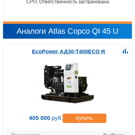
СРО. Ответственность застрахована
Аналоги Atlas Copco QI 45 U
EcoPower АД30-T400ECO R
405 000
руб.
Купить
Производитель:
EcoPower