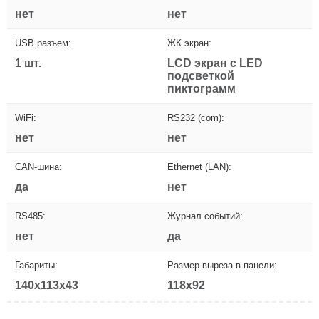
нет
нет
USB разъем:
ЖК экран:
1 шт.
LCD экран с LED
подсветкой
пиктограмм
WiFi:
RS232 (com):
нет
нет
CAN-шина:
Ethernet (LAN):
да
нет
RS485:
Журнал событий:
нет
да
Габариты:
Размер выреза в панели:
140x113x43
118x92