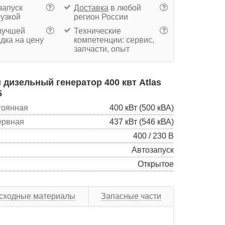
запуск
Доставка
в любой
?
?
рузкой
регион России
учшей
Технические
?
?
дка на цену
компетенции: сервис,
запчасти, опыт
дизельный генератор 400 квт Atlas
5
тоянная
400 кВт (500 кВА)
ервная
437 кВт (546 кВА)
400 / 230 В
Автозапуск
Открытое
сходные материалы
Запасные части