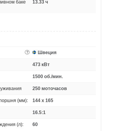
ливном баке
13.33 ч
Швеция
?
473 кВт
1500 об./мин.
луживания
250 моточасов
поршня (мм):
144 x 165
16.5:1
дения (л):
60