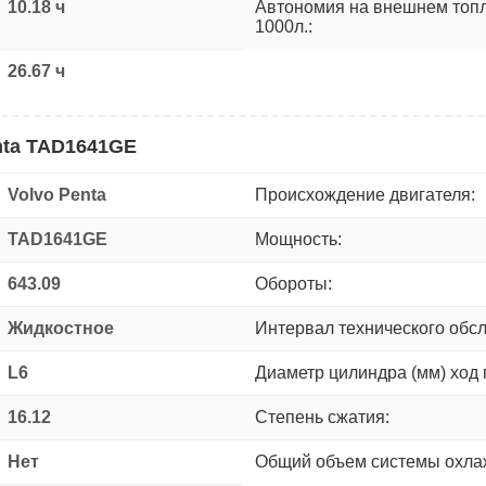
10.18 ч
Автономия на внешнем топ
1000л.:
26.67 ч
nta TAD1641GE
Volvo Penta
Происхождение двигателя:
TAD1641GE
Мощность:
643.09
Обороты:
Жидкостное
Интервал технического обс
L6
Диаметр цилиндра (мм) ход 
16.12
Степень сжатия:
Нет
Общий объем системы охлаж