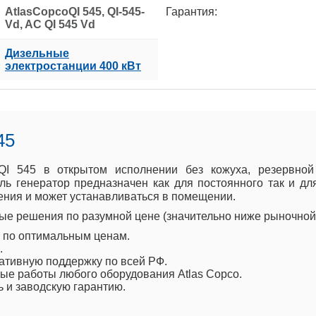
AtlasCopcoQI 545, QI-545-
Гарантия:
Vd, AC QI 545 Vd
Дизельные
электростанции 400 кВт
45
 QI 545 в открытом исполнении без кожуха, резервно
ь генератор предназначен как для постоянного так и дл
ния и может устанавливаться в помещении.
е решения по разумной цене (значительно ниже рыночной 
o по оптимальным ценам.
.
ативную поддержку по всей РФ.
е работы любого оборудования Atlas Copco.
ь и заводскую гарантию.