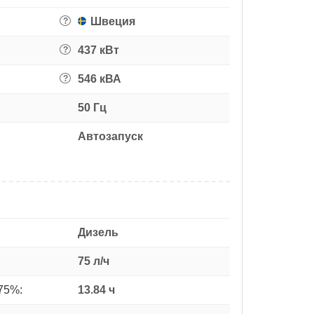
Швеция
?
437 кВт
?
546 кВА
?
50 Гц
Автозапуск
Дизель
75 л/ч
75%:
13.84 ч