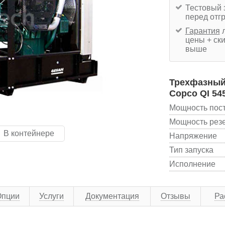
Тестовый 
перед отг
Гарантия
л
цены + ски
выше
Трехфазный 
Copco QI 54
Мощность пос
Мощность рез
В контейнере
Напряжение
Тип запуска
Исполнение
Опции
Услуги
Документация
Отзывы
Ра