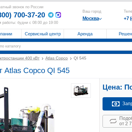
атный звонок по России
Ваш город
Тел
800) 700-37-20
Москва
+7 
 работы: будни с 08:00 до 19:00
мпании
Сервисный центр
Аренда
Решен
ктростанции 400 кВт
Atlas Copco
QI 545
 Atlas Copco QI 545
Цена:
По
Зап
Подоб
от 2 