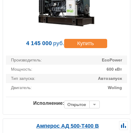
4 145 000
руб.
Купить
Производитель:
EcoPower
Мощность:
600 кВт
Тип запуска:
Автозапуск
Двигатель:
Woling
Исполнение:
Открытое
Амперос АД 500-Т400 B