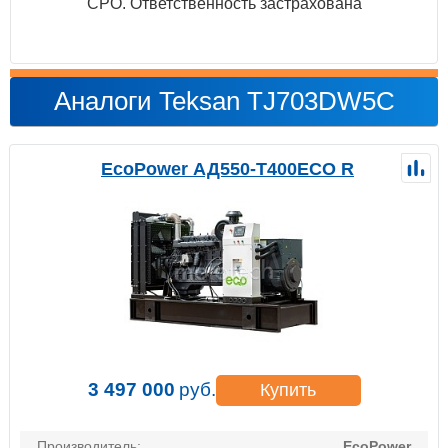
СРО. Ответственность застрахована
Аналоги Teksan TJ703DW5C
EcoPower АД550-T400ECO R
3 497 000
руб.
Купить
Производитель:
EcoPower