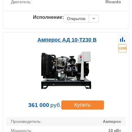
Двигатель:
Ricardo
Исполнение:
Открытое
Амперос АД 10-Т230 B
220В
361 000
руб.
Купить
Производитель:
Амперос
Мощность:
10 кВт