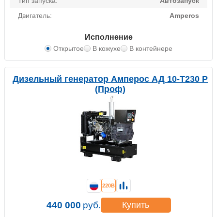
Тип запуска:
Автозапуск
Двигатель:
Amperos
Исполнение
Открытое
В кожухе
В контейнере
Дизельный генератор Амперос АД 10-Т230 P
(Проф)
220В
440 000
руб.
Купить