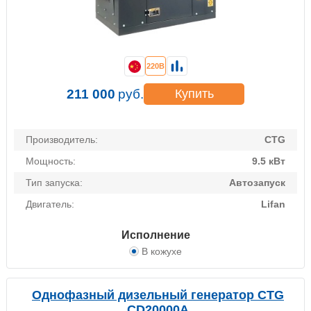
220В
211 000
руб.
Купить
Производитель:
CTG
Мощность:
9.5 кВт
Тип запуска:
Автозапуск
Двигатель:
Lifan
Исполнение
В кожухе
Однофазный дизельный генератор CTG
CD20000A