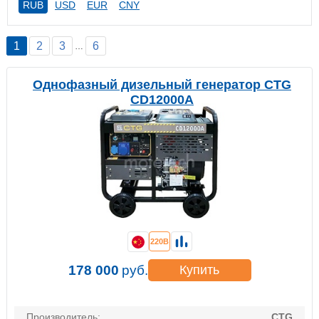
RUB
USD
EUR
CNY
1
2
3
6
…
Однофазный дизельный генератор CTG
CD12000A
220В
178 000
руб.
Купить
Производитель:
CTG