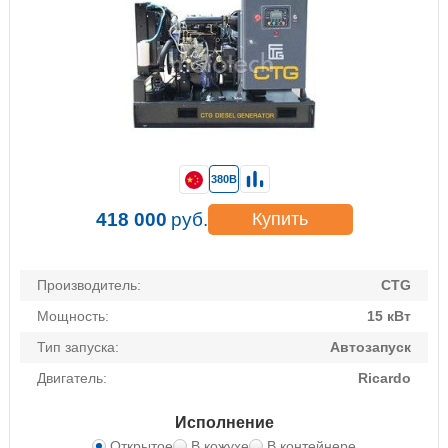
380В
418 000
руб.
Купить
Производитель:
CTG
Мощность:
15 кВт
Тип запуска:
Автозапуск
Двигатель:
Ricardo
Исполнение
Открытое
В кожухе
В контейнере