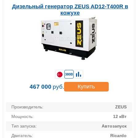
Дизельный генератор ZEUS AD12-T400R в
кожухе
380В
467 000
руб.
Купить
Производитель:
ZEUS
Мощность:
12 кВт
Тип запуска:
Автозапуск
Двигатель:
Ricardo