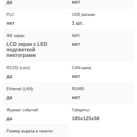
да
нет
PLC:
USB разъем:
нет
1 шт.
ЖК экран:
WiFi:
LCD экран с LED
нет
подсветкой
пиктограмм
RS232 (com):
CAN-шина:
да
нет
Ethernet (LAN):
RS485:
да
нет
Журнал событий:
Габариты:
да
185x125x58
Размер выреза в панели: