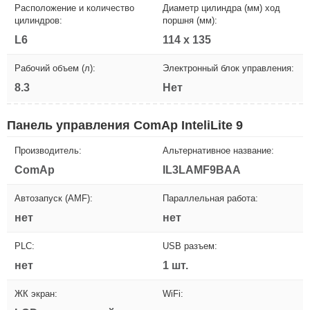
Расположение и количество
Диаметр цилиндра (мм) ход
цилиндров:
поршня (мм):
L6
114 х 135
Рабочий объем (л):
Электронный блок управления:
8.3
Нет
Панель управления ComAp InteliLite 9
Производитель:
Альтернативное название:
ComAp
IL3LAMF9BAA
Автозапуск (AMF):
Параллельная работа:
нет
нет
PLC:
USB разъем:
нет
1 шт.
ЖК экран:
WiFi: