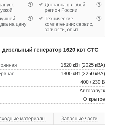
запуск
Доставка
в любой
?
?
рузкой
регион России
учшей
Технические
?
?
дка на цену
компетенции: сервис,
запчасти, опыт
 дизельный генератор 1620 квт CTG
тоянная
1620 кВт (2025 кВА)
ервная
1800 кВт (2250 кВА)
400 / 230 В
Автозапуск
Открытое
сходные материалы
Запасные части