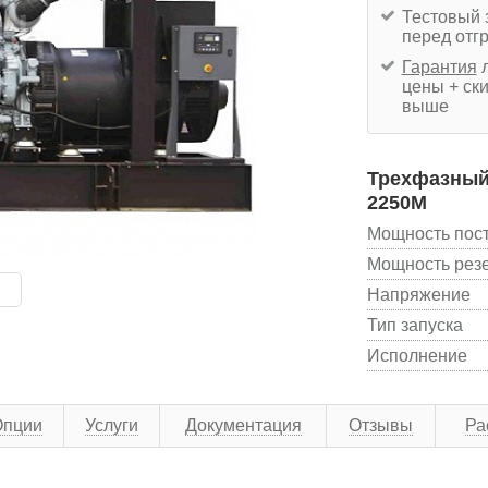
Тестовый 
перед отг
Гарантия
л
цены + ски
выше
Трехфазный
2250M
Мощность пос
Мощность рез
Напряжение
Тип запуска
Исполнение
Опции
Услуги
Документация
Отзывы
Ра