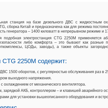
ьная станция на базе дизельного ДВС с жидкостным о
, сборка Китай и предназначена как для режима постоянн
ть генератора – 1400 киловатт в непрерывном режиме и 17
ия подобная электростанция CTG 2250M применяется абс
безопасности либо комфорта – это бывают как разные
орткомплексы, ЦОДы, заводы), а также объекты загородн
я CTG 2250M содержит:
С 1500 оборотов, с регулярностью обслуживания раз в 2
ром выходного напряжения.
с охлаждением от механического вентилятора.
, зарядкой АКБ, контроллером – и клавишей аварийного ос
рами для установки вышеописанного оборудования и встр
сервис