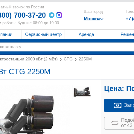
атный звонок по России
Ваш город
Тел
800) 700-37-20
Москва
+7 
 работы: будни с 08:00 до 19:00
мпании
Сервисный центр
Аренда
Решен
ктростанции 2000 кВт (2 мВт)
CTG
2250M
кВт CTG 2250M
Цена:
По
Зап
Подоб
от 43