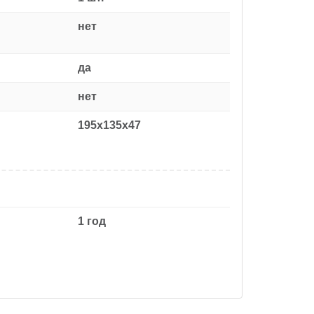
нет
да
нет
195x135x47
1 год