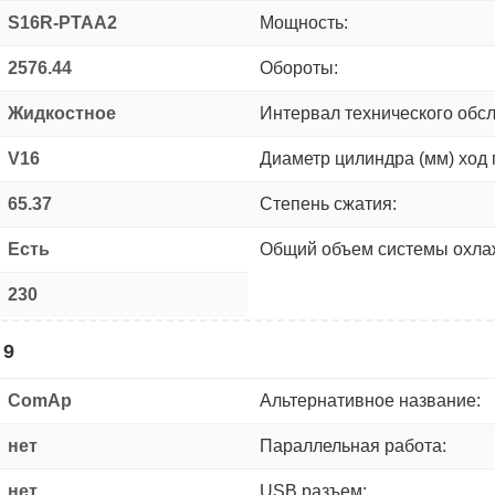
S16R-PTAA2
Мощность:
2576.44
Обороты:
Жидкостное
Интервал технического обс
V16
Диаметр цилиндра (мм) ход 
65.37
Степень сжатия:
Есть
Общий объем системы охлаж
230
 9
ComAp
Альтернативное название:
нет
Параллельная работа:
нет
USB разъем: