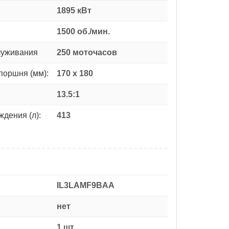
1895 кВт
1500 об./мин.
луживания
250 моточасов
поршня (мм):
170 x 180
13.5:1
дения (л):
413
IL3LAMF9BAA
нет
1 шт.