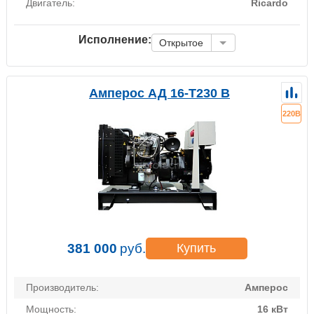
Двигатель:
Ricardo
Исполнение:
Открытое
Амперос АД 16-Т230 B
220В
381 000
руб.
Купить
Производитель:
Амперос
Мощность:
16 кВт