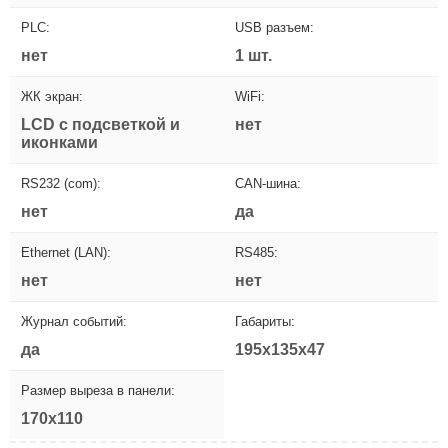
PLC:
USB разъем:
нет
1 шт.
ЖК экран:
WiFi:
LCD с подсветкой и
нет
иконками
RS232 (com):
CAN-шина:
нет
да
Ethernet (LAN):
RS485:
нет
нет
Журнал событий:
Габариты:
да
195x135x47
Размер выреза в панели:
170x110