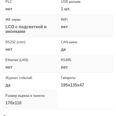
PLC:
USB разъем:
нет
1 шт.
ЖК экран:
WiFi:
LCD с подсветкой и
нет
иконками
RS232 (com):
CAN-шина:
нет
да
Ethernet (LAN):
RS485:
нет
нет
Журнал событий:
Габариты:
да
195x135x47
Размер выреза в панели:
170x110