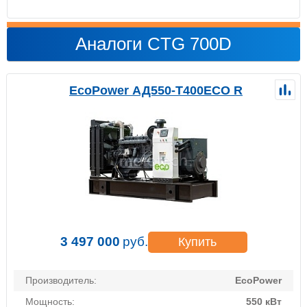
Аналоги CTG 700D
EcoPower АД550-T400ECO R
3 497 000
руб.
Купить
Производитель:
EcoPower
Мощность:
550 кВт