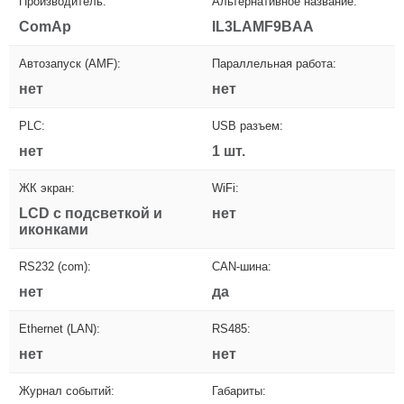
Производитель:
Альтернативное название:
ComAp
IL3LAMF9BAA
Автозапуск (AMF):
Параллельная работа:
нет
нет
PLC:
USB разъем:
нет
1 шт.
ЖК экран:
WiFi:
LCD с подсветкой и
нет
иконками
RS232 (com):
CAN-шина:
нет
да
Ethernet (LAN):
RS485:
нет
нет
Журнал событий:
Габариты: