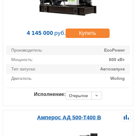
4 145 000
руб.
Купить
Производитель:
EcoPower
Мощность:
600 кВт
Тип запуска:
Автозапуск
Двигатель:
Woling
Исполнение:
Открытое
Амперос АД 500-Т400 B