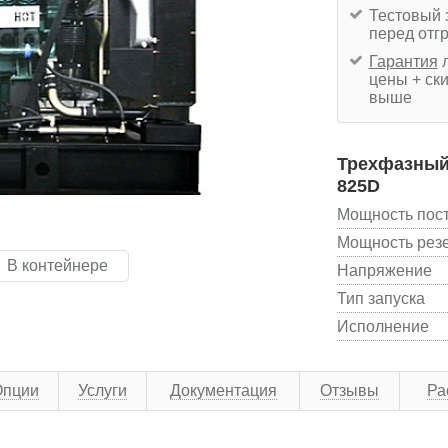
Тестовый 
перед отг
Гарантия
л
цены + ски
выше
Трехфазный
825D
Мощность пос
Мощность рез
В контейнере
Напряжение
Тип запуска
Исполнение
Опции
Услуги
Документация
Отзывы
Ра