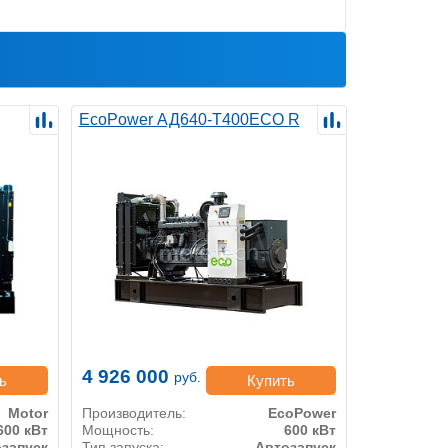
EcoPower АД640-T400ECO R
4 926 000
руб.
ь
Купить
Motor
Производитель:
EcoPower
600 кВт
Мощность:
600 кВт
запуск
Тип запуска:
Автозапуск