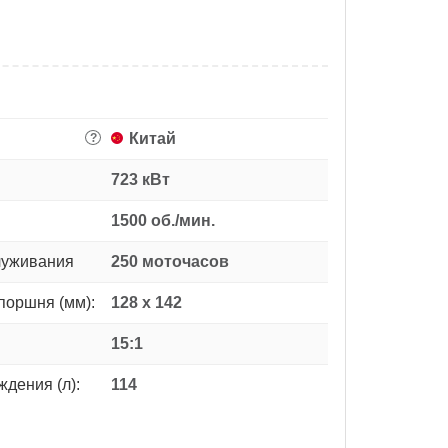
Китай
?
723 кВт
1500 об./мин.
луживания
250 моточасов
поршня (мм):
128 x 142
15:1
дения (л):
114