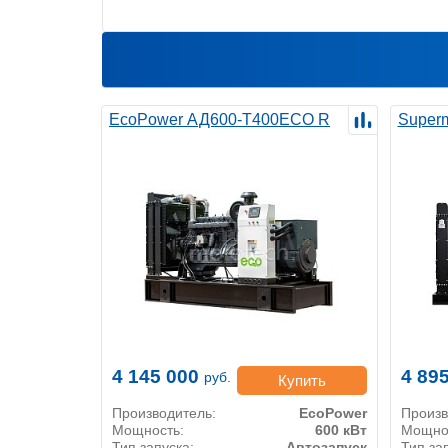
EcoPower АД600-T400ECO R
Super
4 145 000
4 89
руб.
Купить
Производитель:
EcoPower
Произв
Мощность:
600 кВт
Мощно
Тип запуска:
Автозапуск
Тип за