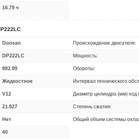
16.79 ч
DP222LC
Doosan
Происхождение двигателя:
DP222LC
Мощность:
982.99
Обороты:
Жидкостное
Интервал технического обс
V12
Диаметр цилиндра (мм) ход 
21.927
Степень сжатия:
Нет
Общий объем системы охлаж
40