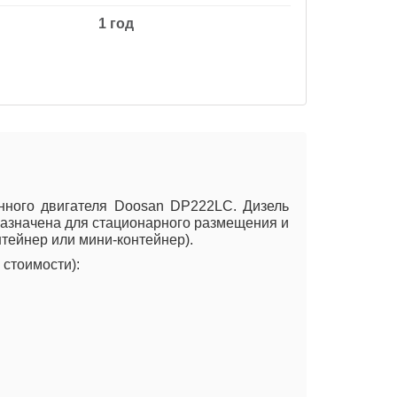
1 год
нного двигателя Doosan DP222LC. Дизель
дназначена для стационарного размещения и
нтейнер или мини-контейнер).
стоимости):