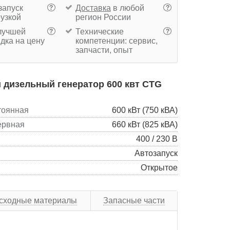
запуск
Доставка
в любой
?
?
рузкой
регион России
учшей
Технические
?
?
дка на цену
компетенции: сервис,
запчасти, опыт
 дизельный генератор 600 квт CTG
тоянная
600 кВт (750 кВА)
ервная
660 кВт (825 кВА)
400 / 230 В
Автозапуск
Открытое
сходные материалы
Запасные части