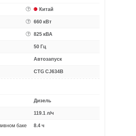
Китай
?
660 кВт
?
825 кВА
?
50 Гц
Автозапуск
CTG CJ634B
Дизель
119.1 л/ч
ливном баке
8.4 ч