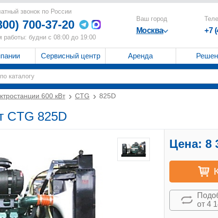
атный звонок по России
Ваш город
Тел
800) 700-37-20
Москва
+7 
 работы: будни с 08:00 до 19:00
мпании
Сервисный центр
Аренда
Решен
ктростанции 600 кВт
CTG
825D
Вт CTG 825D
Цена:
8 
Подоб
от 4 