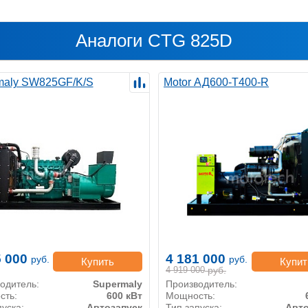
Аналоги CTG 825D
maly SW825GF/K/S
Motor АД600-Т400-R
5 000
4 181 000
руб.
руб.
Купить
Купит
4 919 000
руб.
одитель:
Supermaly
Производитель:
сть:
600 кВт
Мощность:
пуска:
Автозапуск
Тип запуска:
Авто