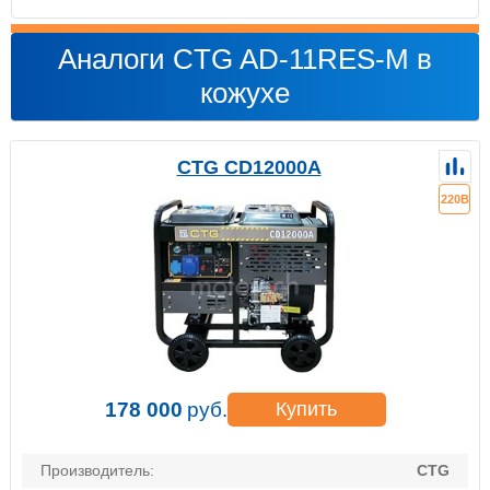
Аналоги CTG AD-11RES-M в
кожухе
CTG CD12000A
220В
178 000
руб.
Купить
Производитель:
CTG