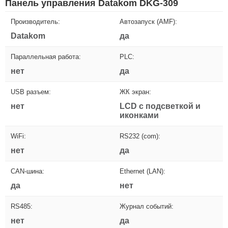
Панель управления Datakom DKG-309
Производитель:
Автозапуск (AMF):
Datakom
да
Параллельная работа:
PLC:
нет
да
USB разъем:
ЖК экран:
нет
LCD с подсветкой и
иконками
WiFi:
RS232 (com):
нет
да
CAN-шина:
Ethernet (LAN):
да
нет
RS485:
Журнал событий:
нет
да