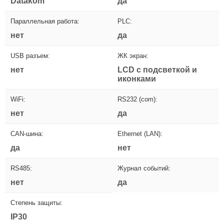
Datakom
да
Параллельная работа:
PLC:
нет
да
USB разъем:
ЖК экран:
нет
LCD с подсветкой и
иконками
WiFi:
RS232 (com):
нет
да
CAN-шина:
Ethernet (LAN):
да
нет
RS485:
Журнал событий:
нет
да
Степень защиты:
IP30