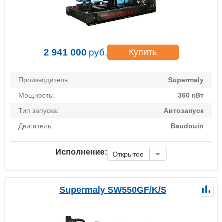
2 941 000
руб.
Купить
Производитель:
Supermaly
Мощность:
360 кВт
Тип запуска:
Автозапуск
Двигатель:
Baudouin
Исполнение:
Открытое
Supermaly SW550GF/K/S