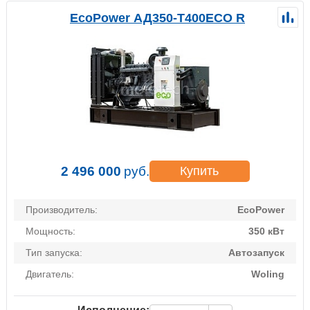
EcoPower АД350-T400ECO R
2 496 000
руб.
Купить
Производитель:
EcoPower
Мощность:
350 кВт
Тип запуска:
Автозапуск
Двигатель:
Woling