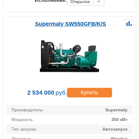
Исполнение:
Открытое
Supermaly SW550GFB/K/S
2 534 000
руб.
Купить
Производитель:
Supermaly
Мощность:
350 кВт
Тип запуска:
Автозапуск
Двигатель:
Weichai