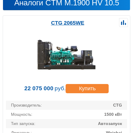
Аналоги CTM M.1900 HV 10.5
CTG 2065WE
22 075 000
руб.
Купить
Производитель:
CTG
Мощность:
1500 кВт
Тип запуска:
Автозапуск
Двигатель:
Weichai