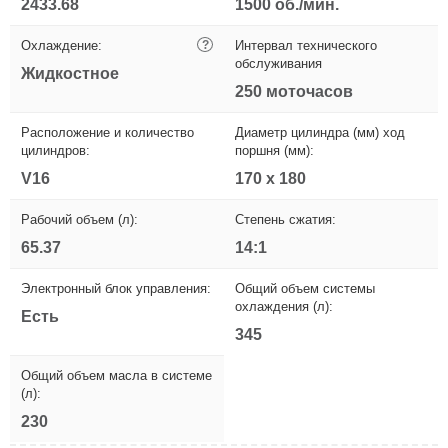
2433.68
1500 об./мин.
Охлаждение:
?
Интервал технического
обслуживания
Жидкостное
250 моточасов
Расположение и количество
Диаметр цилиндра (мм) ход
цилиндров:
поршня (мм):
V16
170 x 180
Рабочий объем (л):
Степень сжатия:
65.37
14:1
Электронный блок управления:
Общий объем системы
охлаждения (л):
Есть
345
Общий объем масла в системе
(л):
230