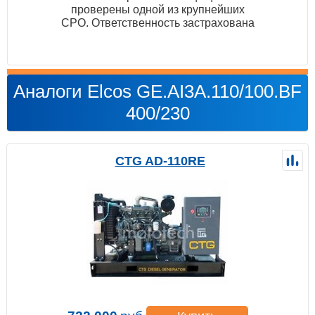
проверены одной из крупнейших
СРО. Ответственность застрахована
Аналоги Elcos GE.AI3A.110/100.BF
400/230
CTG AD-110RE