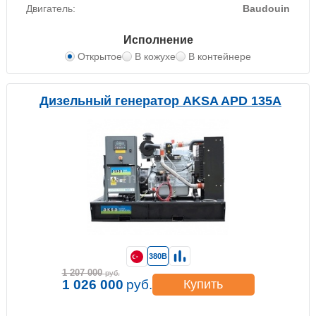
Двигатель:
Baudouin
Исполнение
Открытое
В кожухе
В контейнере
Дизельный генератор AKSA APD 135A
380В
1 207 000
руб.
1 026 000
руб.
Купить