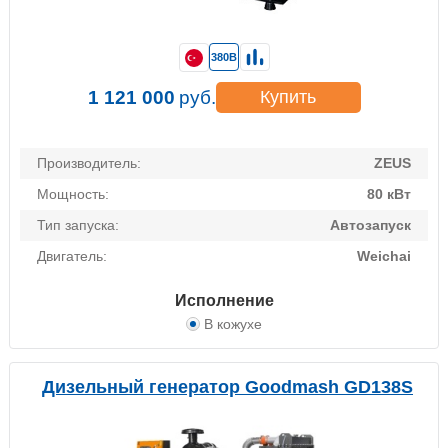
380В
1 121 000
руб.
Купить
Производитель:
ZEUS
Мощность:
80 кВт
Тип запуска:
Автозапуск
Двигатель:
Weichai
Исполнение
В кожухе
Дизельный генератор Goodmash GD138S