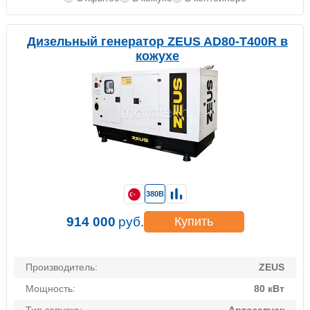
Дизельный генератор ZEUS AD80-T400R в
кожухе
380В
914 000
руб.
Купить
Производитель:
ZEUS
Мощность:
80 кВт