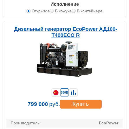
Исполнение
Открытое
В кожухе
В контейнере
Дизельный генератор EcoPower АД100-
T400ECO R
380В
799 000
руб.
Купить
Производитель:
EcoPower