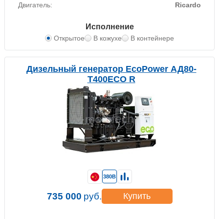
Двигатель:
Ricardo
Исполнение
Открытое
В кожухе
В контейнере
Дизельный генератор EcoPower АД80-
T400ECO R
380В
735 000
руб.
Купить