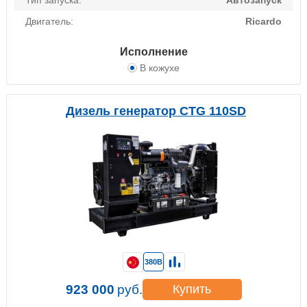
Тип запуска:
Автозапуск
Двигатель:
Ricardo
Исполнение
В кожухе
Дизель генератор CTG 110SD
380В
923 000
руб.
Купить