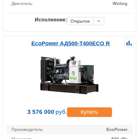
Двигатель:
Woling
Исполнение:
Открытое
EcoPower АД500-T400ECO R
3 576 000
руб.
Купить
Производитель:
EcoPower
Мощность:
500 кВт