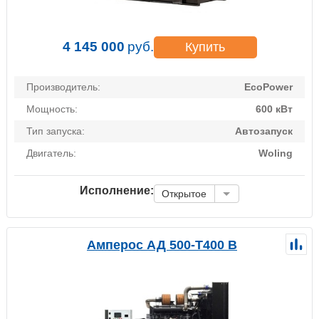
4 145 000
руб.
Купить
Производитель:
EcoPower
Мощность:
600 кВт
Тип запуска:
Автозапуск
Двигатель:
Woling
Исполнение:
Открытое
Амперос АД 500-Т400 B