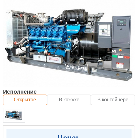
Исполнение
Открытое
В кожухе
В контейнере
Цена: