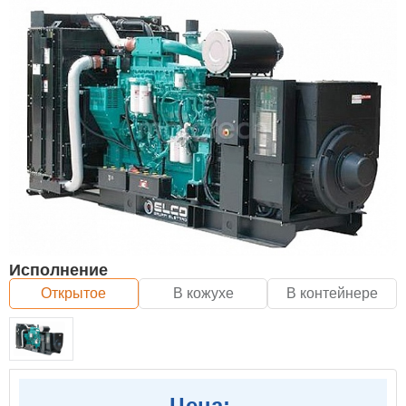
Исполнение
Открытое
В кожухе
В контейнере
Цена: